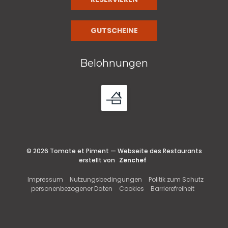
GUTSCHEINE
Belohnungen
© 2026 Tomate et Piment — Webseite des Restaurants
((öffnet ein neues Fenst
erstellt von
Zenchef
((öffnet ein neues Fenster))
((öffnet ein neues Fenster))
Impressum
Nutzungsbedingungen
Politik zum Schutz
((öffnet ein neues Fenster))
((öffnet ein neues Fenster))
((öffnet ei
personenbezogener Daten
Cookies
Barrierefreiheit