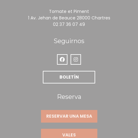
Tomate et Piment
((abre en u
1 Av. Jehan de Beauce 28000 Chartres
02 37 36 07 49
Seguirnos
Facebook ((abre en una nueva ve
Instagram ((abre en una nu
BOLETÍN
Reserva
RESERVAR UNA MESA
VALES