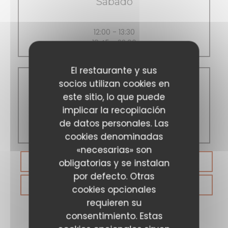
Sábado
12:00 - 13:30
18:45 - 22:00
El restaurante y sus
socios utilizan cookies en
Domingo
este sitio, lo que puede
implicar la recopilación
de datos personales. Las
Cerrado
cookies denominadas
«necesarias» son
RESERVAR UNA MESA
obligatorias y se instalan
por defecto. Otras
VALES
cookies opcionales
requieren su
consentimiento. Estas