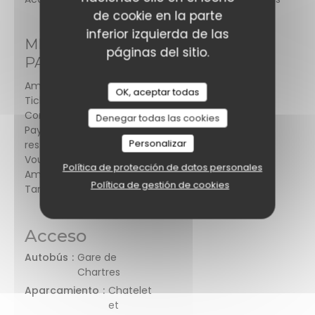
de cookie en la parte
inferior izquierda de las
MÉTODOS DE
páginas del sitio.
PAGO
Amex, Pago móvil,
OK, aceptar todas
Ticket Restaurant,
Contactless
Denegar todas las cookies
Payment, Tickets
Personalizar
restaurante, Efectivo,
Vouchers de Viaje,
Política de protección de datos personales
American Express,
Política de gestión de cookies
Tarjeta de Crédito
Acceso
Autobús
Gare de
Chartres
Aparcamiento
Chatelet
et