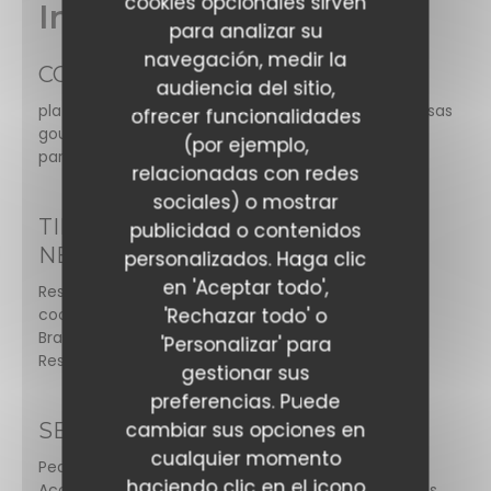
cookies opcionales sirven
Información general
para analizar su
navegación, medir la
COCINA
audiencia del sitio,
platos a fuego lento, Desserts maison, Hamburguesas
ofrecer funcionalidades
gourmet, Ensaladas, Vegano amistoso, Carnes y
(por ejemplo,
parrillas, Sabores del Mundo
relacionadas con redes
sociales) o mostrar
TIPO DE
publicidad o contenidos
NEGOCIO
personalizados. Haga clic
en 'Aceptar todo',
Restaurante de
'Rechazar todo' o
cocina mundial,
Brasserie -
'Personalizar' para
Restaurant
gestionar sus
preferencias. Puede
cambiar sus opciones en
SERVICIOS
cualquier momento
Pedido para Llevar, Habitación con Aire
haciendo clic en el icono
Acondicionado, Aseo con acceso para minusválidos