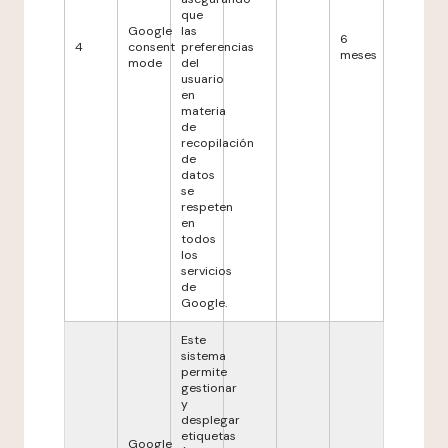
que
Google
las
6
4
consent
preferencias
meses
mode
del
usuario
en
materia
de
recopilación
de
datos
se
respeten
en
todos
los
servicios
de
Google.
Este
sistema
permite
gestionar
y
desplegar
etiquetas
Google