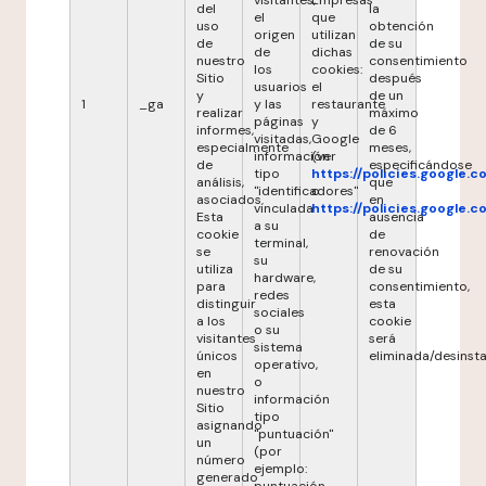
visitantes,
Empresas
del
la
el
que
uso
obtención
origen
utilizan
de
de su
de
dichas
nuestro
consentimiento
los
cookies:
Sitio
después
usuarios
el
y
de un
1
_ga
y las
restaurante
realizar
máximo
páginas
y
informes,
de 6
visitadas,
Google
especialmente
meses,
información
(ver
de
especificándose
tipo
https://policies.google.
análisis,
que
"identificadores"
o
asociados.
en
vinculada
https://policies.google.
Esta
ausencia
a su
cookie
de
terminal,
se
renovación
su
utiliza
de su
hardware,
para
consentimiento,
redes
distinguir
esta
sociales
a los
cookie
o su
visitantes
será
sistema
únicos
eliminada/desinsta
operativo,
en
o
nuestro
información
Sitio
tipo
asignando
"puntuación"
un
(por
número
ejemplo:
generado