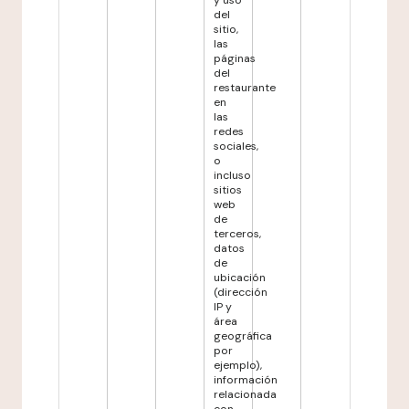
y uso
del
sitio,
las
páginas
del
restaurante
en
las
redes
sociales,
o
incluso
sitios
web
de
terceros,
datos
de
ubicación
(dirección
IP y
área
geográfica
por
ejemplo),
información
relacionada