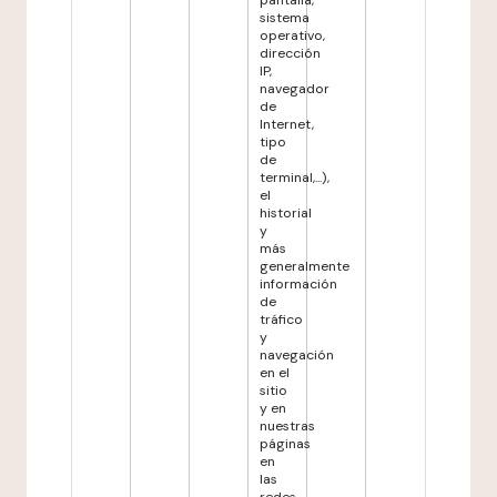
pantalla,
sistema
operativo,
dirección
IP,
navegador
de
Internet,
tipo
de
terminal,...),
el
historial
y
más
generalmente
información
de
tráfico
y
navegación
en el
sitio
y en
nuestras
páginas
en
las