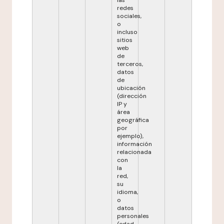
las
redes
sociales,
o
incluso
sitios
web
de
terceros,
datos
de
ubicación
(dirección
IP y
área
geográfica
por
ejemplo),
información
relacionada
con
la
red,
su
idioma,
o
datos
personales