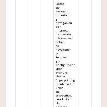
Datos
de
sesión,
conexión
y
navegación
por
Internet,
incluyendo
información
sobre
su
navegador
o
terminal
y su
configuración
(por
ejemplo:
device
fingerprinting,
identificador
único
del
dispositivo,
resolución
de