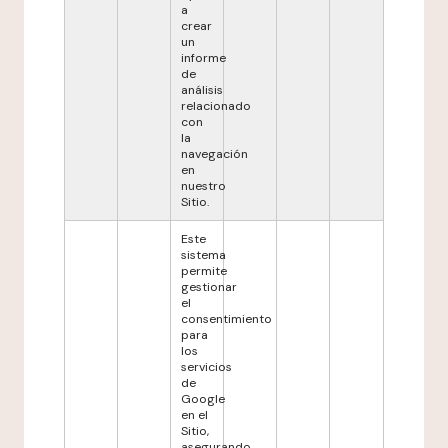
a
crear
un
informe
de
análisis
relacionado
con
la
navegación
en
nuestro
Sitio.
Este
sistema
permite
gestionar
el
consentimiento
para
los
servicios
de
Google
en el
Sitio,
asegurando