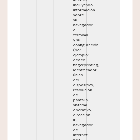
Internet,
incluyendo
información
sobre
su
navegador
o
terminal
y su
configuración
(por
ejemplo:
device
fingerprinting,
identificador
único
del
dispositivo,
resolución
de
pantalla,
sistema
operativo,
dirección
IP,
navegador
de
Internet,