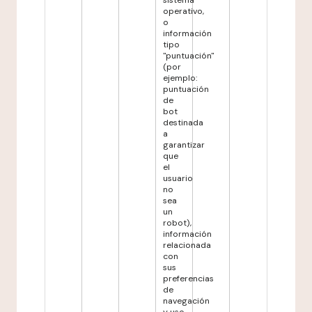
sistema
operativo,
o
información
tipo
"puntuación"
(por
ejemplo:
puntuación
de
bot
destinada
a
garantizar
que
el
usuario
no
sea
un
robot),
información
relacionada
con
sus
preferencias
de
navegación