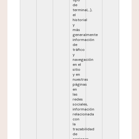
tipo
de
terminal,...),
el
historial
y
más
generalmente
información
de
tráfico
y
navegación
en el
sitio
y en
nuestras
páginas
en
las
redes
sociales,
información
relacionada
con
la
trazabilidad
de