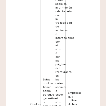
redes
sociales,
información
relacionada
con
la
trazabilidad
de
acciones
e
interacciones
con
el
sitio
o
con
las
páginas
del
restaurante
en
Estas
las
cookies
redes
tienen
sociales
como
o
Empresas
objetivo
entre
que
garantizar
el
utilizan
la
sitio
Cookies
dichas