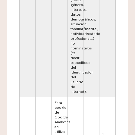
(edad,
género,
intereses,
datos
demográficos,
situación
familiar/marital,
actividad/estado
profesional,...)
no
nominativos
(es
decir,
específicos
del
identificador
del
usuario
de
Internet).
Esta
cookie
de
Google
Analytics
se
utiliza
1