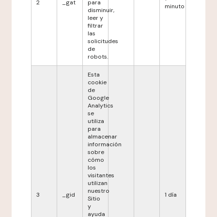
2
_gat
para
minuto
disminuir,
leer y
filtrar
las
solicitudes
de
robots.
Esta
cookie
de
Google
Analytics
se
utiliza
para
almacenar
información
sobre
cómo
los
visitantes
utilizan
nuestro
3
_gid
1 día
Sitio
y
ayuda