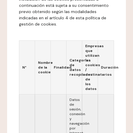
continuación está sujeta a su consentimiento
previo obtenido según las modalidades
indicadas en el artículo 4 de esta política de
gestión de cookies.
Empresas
que
utilizan
Categorías
las
Nombre
de
cookies
N°
de la
Finalidad
Duración
datos
/
cookie
recopilados
destinatarios
de
los
datos
Datos
de
sesión,
conexión
y
navegación
por