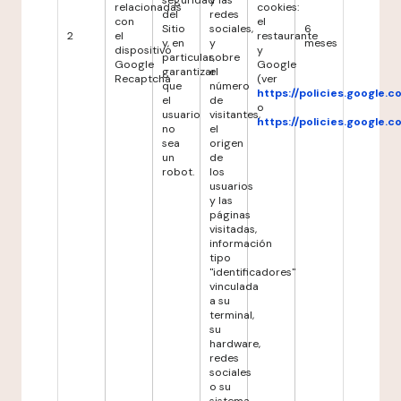
seguridad
y las
relacionadas
cookies:
del
redes
con
el
Sitio
sociales,
6
2
el
restaurante
y, en
y
meses
dispositivo
y
particular,
sobre
Google
Google
garantizar
el
Recaptcha
(ver
que
número
https://policies.google.
el
de
o
usuario
visitantes,
https://policies.google.
no
el
sea
origen
un
de
robot.
los
usuarios
y las
páginas
visitadas,
información
tipo
"identificadores"
vinculada
a su
terminal,
su
hardware,
redes
sociales
o su