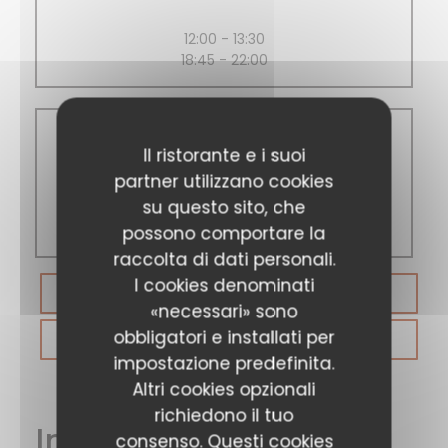
12:00 - 13:30
18:45 - 22:00
Il ristorante e i suoi
Domenica
partner utilizzano cookies
su questo sito, che
Chiuso
possono comportare la
raccolta di dati personali.
I cookies denominati
PRENOTA
«necessari» sono
obbligatori e installati per
BUONI
impostazione predefinita.
Altri cookies opzionali
richiedono il tuo
Informazioni pratiche
consenso. Questi cookies