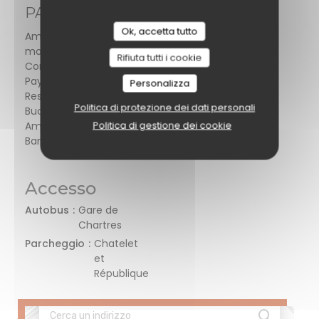
PAGAMENTO
Ok, accetta tutto
Amex, Pagamento
mobile, Buoni pasto,
Rifiuta tutti i cookie
Contactless
Payment, Titoli
Personalizza
Restaurant, Contanti,
Politica di protezione dei dati personali
Buoni vacanza,
Politica di gestione dei cookie
American Express,
Bancomat
Accesso
Autobus
Gare de
Chartres
Parcheggio
Chatelet
et
République