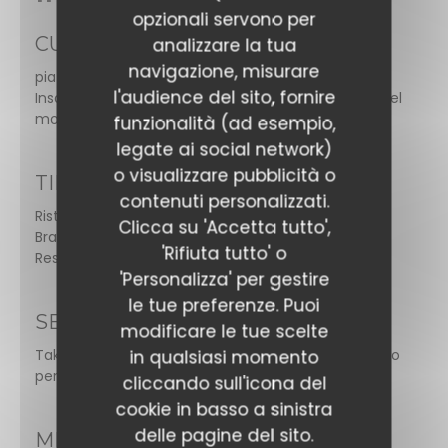
opzionali servono per
CUCINA
analizzare la tua
navigazione, misurare
piatti bolliti, Desserts maison, Gourmet Burgers,
l'audience del sito, fornire
Insalate, Vegano amichevole, Carne e grill, sapori del
mondo
funzionalità (ad esempio,
legate ai social network)
o visualizzare pubblicità o
TIPOLOGIA
contenuti personalizzati.
Ristorante Fusion,
Clicca su 'Accetta tutto',
Brasserie -
'Rifiuta tutto' o
Restaurant
'Personalizza' per gestire
le tue preferenze. Puoi
SERVIZI
modificare le tue scelte
Takeaways, Camera con aria condizionata, Accesso
in qualsiasi momento
per disabili e servizi igienici
cliccando sull'icona del
cookie in basso a sinistra
delle pagine del sito.
METODO DI