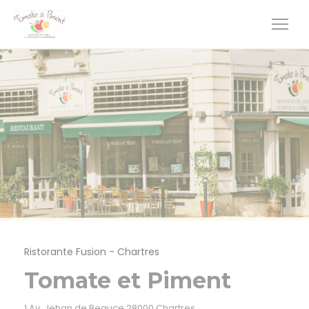
Personalizzazione delle tue scelte sui cookie
Ristorante Fusion
-
Chartres
Tomate et Piment
((apre una nuova finestr
1 Av. Jehan de Beauce 28000 Chartres