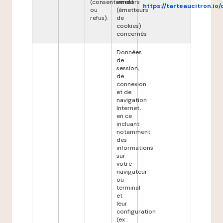
(consentement
vendors
https://tarteaucitron.io/
ou
(émetteurs
refus).
de
cookies)
concernés
Données
de
session,
de
connexion
et de
navigation
Internet,
en ce
incluant
notamment
des
informations
sur
votre
navigateur
ou
terminal
et
leur
configuration
(ex :