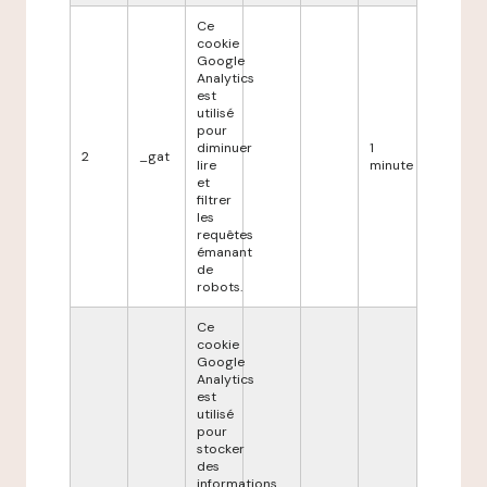
Ce
cookie
Google
Analytics
est
utilisé
pour
diminuer
1
2
_gat
lire
minute
et
filtrer
les
requêtes
émanant
de
robots.
Ce
cookie
Google
Analytics
est
utilisé
pour
stocker
des
informations