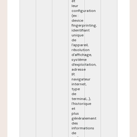
et
leur
configuration
(ex :
device
fingerprinting,
identifiant
unique
de
l'appareil,
résolution
d'affichage,
système
d'exploitation,
adresse
IP,
navigateur
internet,
type
de
terminal,...),
l'historique
et
plus
généralement
des
informations
de