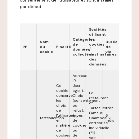
consentement de l'utilisateur et sont installés
par défaut.
Sociétés
utilisant
Catégories
les
Nom
Durée
de
cookies
N°
du
Finalité
de
données
/
cookie
vie
collectées
destinataires
des
données
Adresse
IP,
Ce
User
cookie
agent,
Le
conserve
Choix
restaurant
les
(consentement
et
choix
ou
Tarteaucitron
de
refus),
(Amauri
l'utilisateur
types
6
1
tarteaucitron
Champeaux,
en
de
mois
entreprise
matière
cookies
individuelle
de
ou
(EI) –
cookies
de
voir