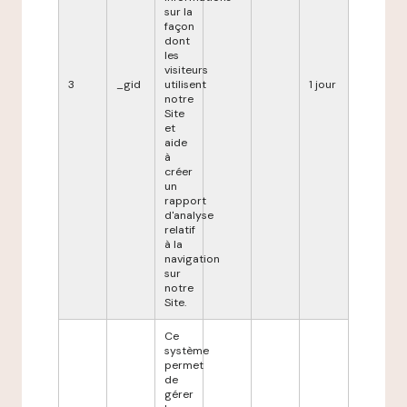
sur la
façon
dont
les
visiteurs
3
_gid
utilisent
1 jour
notre
Site
et
aide
à
créer
un
rapport
d'analyse
relatif
à la
navigation
sur
notre
Site.
Ce
système
permet
de
gérer