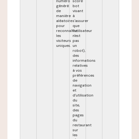
numéro
score
généré
bot
de
visant
manière
à
aléatoire
s'assurer
pour
que
reconnaître
l'utilisateur
les
n'est
visiteurs
pas
uniques.
un
robot),
des
informations
relatives
à vos
préférences
de
navigation
et
d'utilisation
du
site,
des
pages
du
restaurant
sur
les