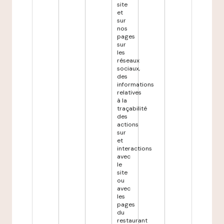
site
et
sur
nos
pages
sur
les
réseaux
sociaux,
des
informations
relatives
à la
traçabilité
des
actions
sur
et
interactions
avec
le
site
ou
avec
les
pages
du
restaurant