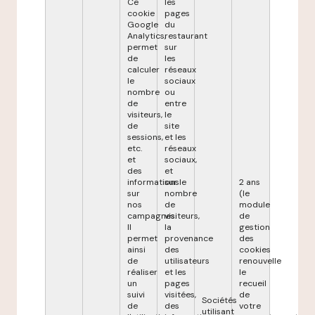
Ce
les
cookie
pages
Google
du
Analytics,
restaurant
permet
sur
de
les
calculer
réseaux
le
sociaux
nombre
ou
de
entre
visiteurs,
le
de
site
sessions,
et les
etc.
réseaux
et
sociaux,
des
et
informations
sur le
2 ans
sur
nombre
(le
nos
de
module
campagnes.
visiteurs,
de
Il
la
gestion
permet
provenance
des
ainsi
des
cookies
de
utilisateurs
renouvelle
réaliser
et les
le
un
pages
recueil
suivi
visitées,
de
Sociétés
de
des
votre
utilisant