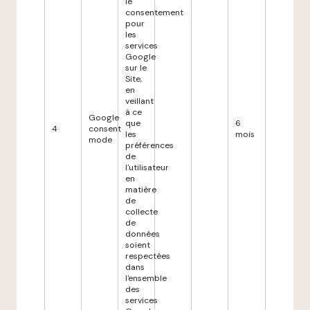
le
consentement
pour
les
services
Google
sur le
Site,
en
veillant
à ce
Google
que
6
4
consent
les
mois
mode
préférences
de
l'utilisateur
en
matière
de
collecte
de
données
soient
respectées
dans
l'ensemble
des
services