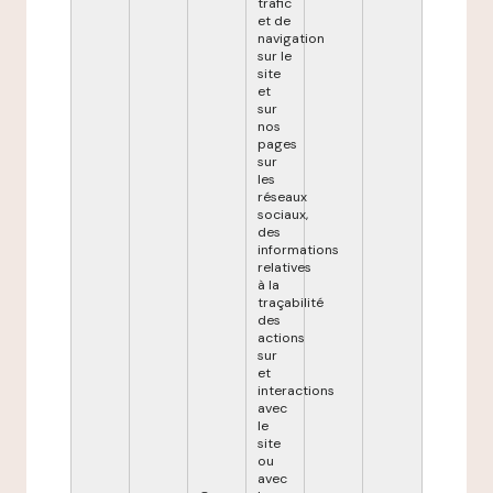
trafic
et de
navigation
sur le
site
et
sur
nos
pages
sur
les
réseaux
sociaux,
des
informations
relatives
à la
traçabilité
des
actions
sur
et
interactions
avec
le
site
ou
avec