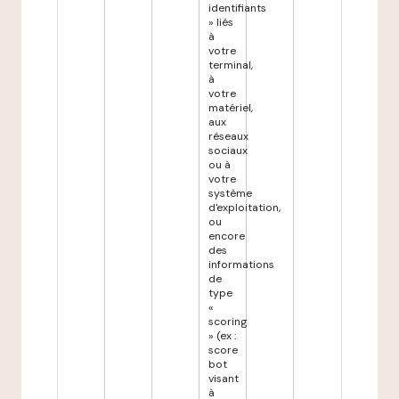
identifiants
» liés
à
votre
terminal,
à
votre
matériel,
aux
réseaux
sociaux
ou à
votre
système
d'exploitation,
ou
encore
des
informations
de
type
«
scoring
» (ex :
score
bot
visant
à