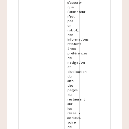
s'assurer
que
l'utilisateur
n'est
pas
un
robot),
des
informations
relatives
à vos
préférences
de
navigation
et
d'utilisation
du
site,
des
pages
du
restaurant
sur
les
réseaux
sociaux,
voire
de