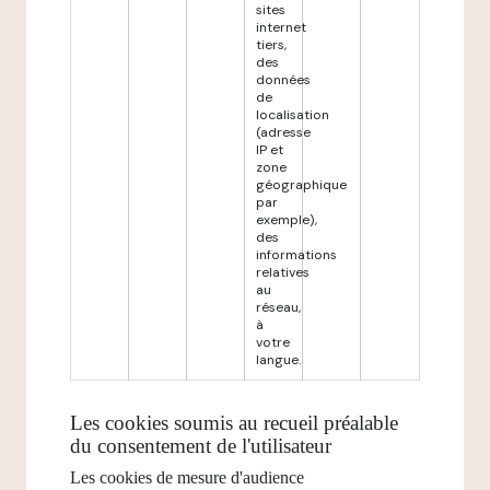
sites
internet
tiers,
des
données
de
localisation
(adresse
IP et
zone
géographique
par
exemple),
des
informations
relatives
au
réseau,
à
votre
langue.
Les cookies soumis au recueil préalable
du consentement de l'utilisateur
Les cookies de mesure d'audience