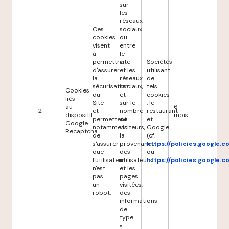
sur
les
réseaux
Ces
sociaux
cookies
ou
visent
entre
à
le
permettre
site
Sociétés
d'assurer
et les
utilisant
la
réseaux
de
sécurisation
sociaux,
tels
Cookies
du
et
cookies
liés
Site
sur le
: le
au
6
2
et
nombre
restaurant
dispositif
mois
permettent
de
et
Google
notamment
visiteurs,
Google
Recaptcha
de
la
(cf.
s'assurer
provenance
https://policies.google.
que
des
ou
l'utilisateur
utilisateurs
https://policies.google.
n'est
et les
pas
pages
un
visitées,
robot.
des
informations
de
type
«