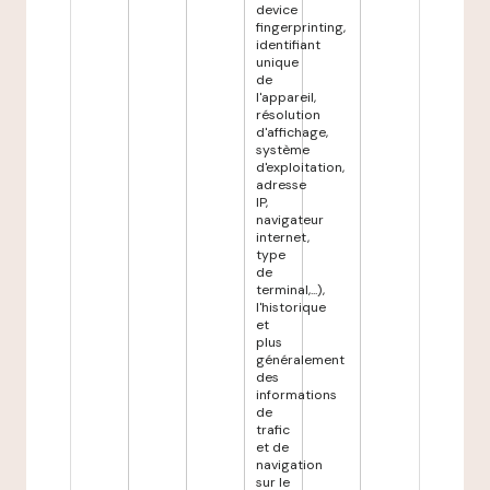
device
fingerprinting,
identifiant
unique
de
l'appareil,
résolution
d'affichage,
système
d'exploitation,
adresse
IP,
navigateur
internet,
type
de
terminal,...),
l'historique
et
plus
généralement
des
informations
de
trafic
et de
navigation
sur le