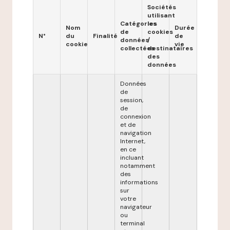
Sociétés
utilisant
Catégories
les
Nom
Durée
de
cookies
N°
du
Finalité
de
données
/
cookie
vie
collectées
destinataires
des
données
Données
de
session,
de
connexion
et de
navigation
Internet,
en ce
incluant
notamment
des
informations
sur
votre
navigateur
ou
terminal