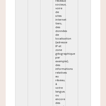
réseaux
sociaux,
voire
de
sites
internet
tiers,
des
données
de
localisation
(adresse
IP et
zone
géographique
par
exemple),
des
informations
relatives
au
réseau,
à
votre
langue,
ou
encore
des