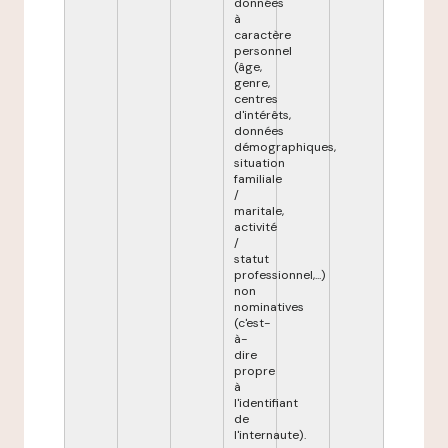
données
à
caractère
personnel
(âge,
genre,
centres
d'intérêts,
données
démographiques,
situation
familiale
/
maritale,
activité
/
statut
professionnel,...)
non
nominatives
(c'est-
à-
dire
propre
à
l'identifiant
de
l'internaute).