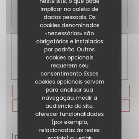
neste site, o que pode
implicar na coleta de
12:00 - 13:30
dados pessoais. Os
18:45 - 22:00
cookies denominados
«necessários» são
obrigatórios e instalados
por padrão. Outros
Domingo
cookies opcionais
requerem seu
Fechado
consentimento. Esses
cookies opcionais servem
para analisar sua
RESERVAR UMA MESA
navegação, medir a
audiência do site,
VOUCHERS
oferecer funcionalidades
(por exemplo,
relacionadas às redes
Informações gerais
sociais) ou exibir