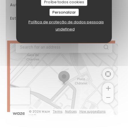
Proíbe todos cookies
Autocarro
Gare de
Chartres
Personalizar
Estacionamento
Chatelet
Política de proteção de dados pessoais
et
undefined
République