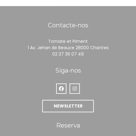
Contacte-nos
Tomate et Piment
((abre numa
1 Av. Jehan de Beauce 28000 Chartres
02 37 36 07 49
Siga-nos
Facebook ((abre numa nova janel
Instagram ((abre numa nova
NEWSLETTER
Reserva