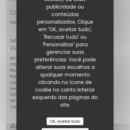
publicidade ou
CULINÁRIA
conteúdos
personalizados. Clique
Saladas, Vegan Friendly
em 'OK, aceitar tudo',
'Recusar tudo' ou
MÉTODOS DE
'Personalizar' para
PAGAMENTO
gerenciar suas
Amex, Pagamento
preferências. Você pode
móvel, Ticket
alterar suas escolhas a
Restaurante,
qualquer momento
Pagamento sem
clicando no ícone de
contato, Títulos de
restaurante, Dinheiro,
cookie no canto inferior
Cheques de férias,
esquerdo das páginas do
American Express,
site.
Cartão Azul
OK, aceitar tudo
Acesso