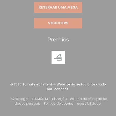
RESERVAR UMA MESA
VOUCHERS
Prémios
© 2026 Tomate et Piment — Website do restaurante criado
((abre numa nova janela))
por
Zenchef
((abre numa nova janela))
((abre numa nova janela))
Aviso Legal
TERMOS DE UTILIZAÇÃO
Política de proteção de
((abre numa nova janela))
((abre numa nova janela)
((abre nu
dados pessoais
Política de cookies
Acessibilidade