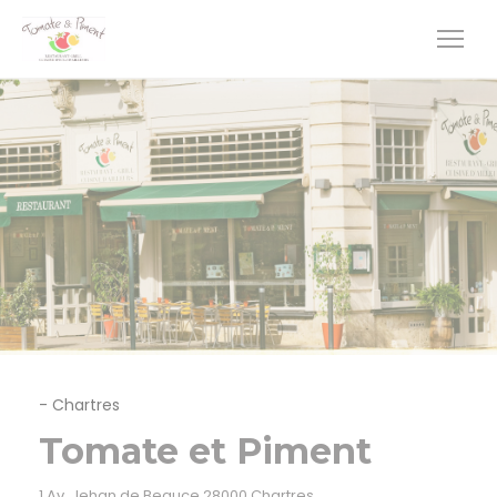
Painel de Gerenciamento de Cookies
-
Chartres
Tomate et Piment
((abre numa nova janela
1 Av. Jehan de Beauce 28000 Chartres