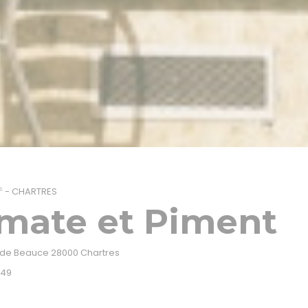
厅
-
CHARTRES
mate et Piment
((在新窗口中打开))
n de Beauce 28000 Chartres
 49