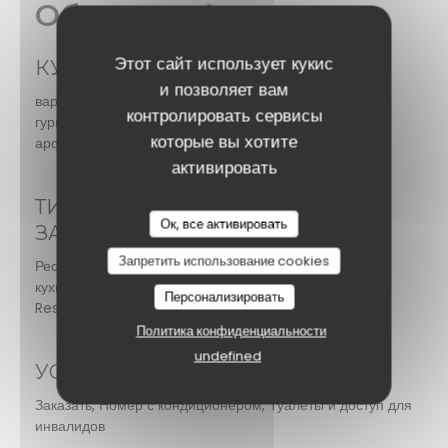
Общая информация
Этот сайт использует кукис
КУХНЯ
и позволяет вам
вареные блюда, Desserts maison, Буфеты для
контролировать сервисы
гурманов, Салаты, Vegan Friendly, гриль, Мировой
которые вы хотите
аромат
активировать
ТИП
Ок, все активировать
ЗАВЕДЕНИЯ
Запретить использование cookies
Ресторан мировой
кухни, Brasserie -
Персонализировать
Restaurant
Политика конфиденциальности
undefined
УСЛУГИ
Заказать, Номер с кондиционером, Туалеты и доступ для
инвалидов