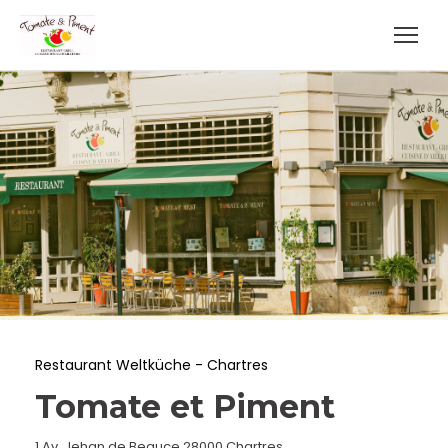
Restaurant Weltküche
-
Chartres
Tomate et Piment
((öffnet ein neues Fenste
1 Av. Jehan de Beauce 28000 Chartres