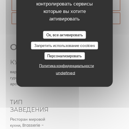
контролировать сервисы
ЗАБРОНИРОВАТЬ СТОЛИК
которые вы хотите
активировать
ВАУЧЕРЫ
Ок, все активировать
Общая информация
Запретить использование cookies
Персонализировать
КУХНЯ
Политика конфиденциальности
вареные блюда, Desserts maison, Буфеты для
undefined
гурманов, Салаты, Vegan Friendly, гриль, Мировой
аромат
ТИП
ЗАВЕДЕНИЯ
Ресторан мировой
кухни, Brasserie -