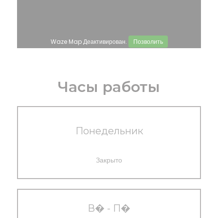
Waze Map Деактивирован.
Позволить
Часы работы
Понедельник
Закрыто
В�
-
П�