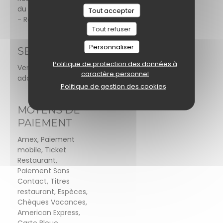
du monde, Brasserie
Tout accepter
- Restaurant
Tout refuser
Personnaliser
SERVICES
Politique de protection des données à
Vente à emporter, Salle climatisée, Accès et WC
caractère personnel
adaptés aux personnes à mobilité réduite
Politique de gestion des cookies
MOYENS DE
PAIEMENT
Amex, Paiement
mobile, Ticket
Restaurant,
Paiement Sans
Contact, Titres
restaurant, Espèces,
Chèques Vacances,
American Express,
Carte Bleue