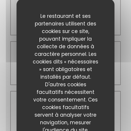
Mar
-
Ven
Le restaurant et ses
12h00 - 13h30
partenaires utilisent des
18h45 - 21h30
cookies sur ce site,
pouvant impliquer la
collecte de données à
Samedi
caractère personnel. Les
cookies dits « nécessaires
» sont obligatoires et
12h00 - 13h30
installés par défaut.
18h45 - 22h00
D'autres cookies
facultatifs nécessitent
votre consentement. Ces
Dimanche
cookies facultatifs
servent à analyser votre
navigation, mesurer
Fermé
l'audience du site,