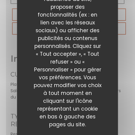
proposer des
fonctionnalités (ex : en
RÉSERVER
lien avec les réseaux
BONS CADEAUX
sociaux) ou afficher des
publicités ou contenus
personnalisés. Cliquez sur
« Tout accepter », « Tout
Infos pratiques
refuser » ou «
Personnaliser » pour gérer
CUISINE
vos préférences. Vous
Plats mijotés, Desserts maison, Burgers gourmets,
pouvez modifier vos choix
Salades, Vegan Friendly, Viandes et grillades, saveurs
à tout moment en
du monde
cliquant sur l'icône
représentant un cookie
TYPE DE
en bas à gauche des
RESTAURANT
pages du site.
Restaurant Cuisine