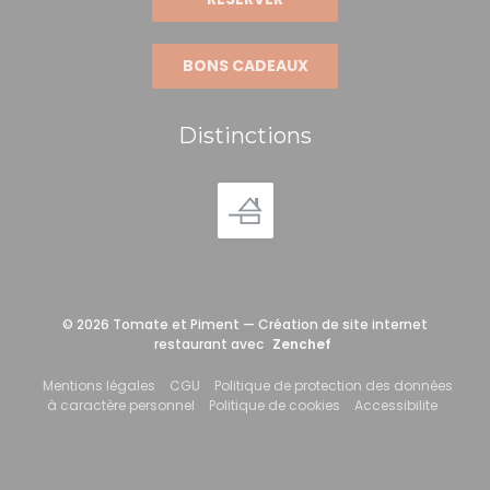
BONS CADEAUX
Distinctions
© 2026 Tomate et Piment — Création de site internet
((ouvre une nouvelle f
restaurant avec
Zenchef
((ouvre une nouvelle fenêtre))
((ouvre une nouvelle fenêtre))
Mentions légales
CGU
Politique de protection des données
((ouvre une nouvelle fenêtre))
((ouvre une nouvelle fe
((ouvre 
à caractère personnel
Politique de cookies
Accessibilite