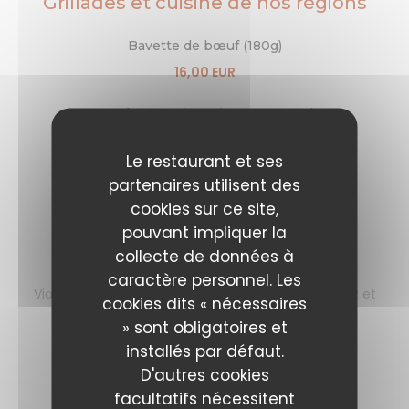
Grillades et cuisine de nos régions
Bavette de bœuf (180g)
16,00 EUR
Entrecôte VBF (300g) nature ou cajun
28,00 EUR
Le restaurant et ses
Andouillette "AAAAA"
partenaires utilisent des
Liste des allergènes
cookies sur ce site,
17,00 EUR
pouvant impliquer la
collecte de données à
Steak tartare (180g)
caractère personnel. Les
Viande de bœuf crue hachée que vous préparerez et
cookies dits « nécessaires
accommoderez à votre goût
» sont obligatoires et
Liste des allergènes
installés par défaut.
17,00 EUR
D'autres cookies
facultatifs nécessitent
Souris d'agneau (environ 400g)