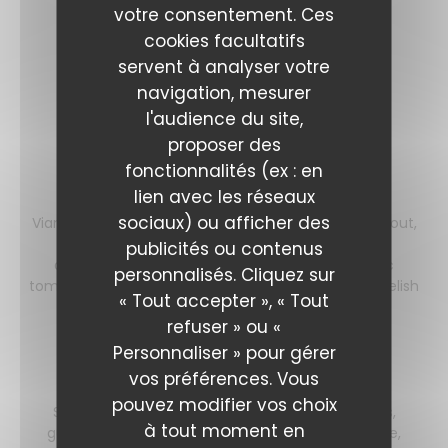
votre consentement. Ces
Cuisson basse température de 12 heures
cookies facultatifs
Liste des allergènes
servent à analyser votre
23,00 EUR
navigation, mesurer
l'audience du site,
proposer des
Les burgers
fonctionnalités (ex : en
lien avec les réseaux
Les cheese burgers
sociaux) ou afficher des
Viande de bœuf hachée VBF ''180 g'' cuite à votre gout,
fromage aux choix " Cheddar, chèvre ou bleu
publicités ou contenus
d'Auvergne", pain burger made in Chartres, avec
personnalisés. Cliquez sur
tomate, oignon, salade, Cheddar, pickles et sauce relish
« Tout accepter », « Tout
Liste des allergènes
refuser » ou «
17,00 EUR
Personnaliser » pour gérer
vos préférences. Vous
Burger Végétarien
pouvez modifier vos choix
Steak de légumes, pain burger made in Chartres,
à tout moment en
guacamole, sauce chimichurri, tapenade, tomate,