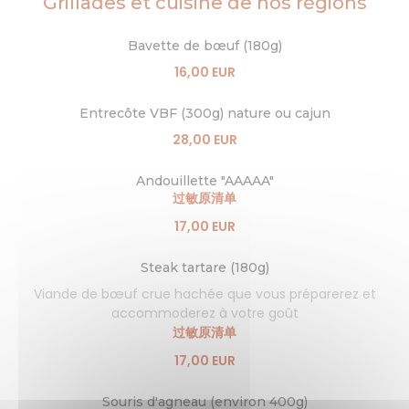
Grillades et cuisine de nos régions
Bavette de bœuf (180g)
16,00 EUR
Entrecôte VBF (300g) nature ou cajun
28,00 EUR
Andouillette "AAAAA"
过敏原清单
17,00 EUR
Steak tartare (180g)
Viande de bœuf crue hachée que vous préparerez et
accommoderez à votre goût
过敏原清单
17,00 EUR
Souris d'agneau (environ 400g)