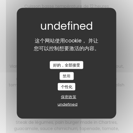
Cuisson basse température de 12 heures
过敏原清单
23,00 EUR
这个网站使用cookie， 并让
Les burgers
您可以控制想要激活的内容。
Les cheese burgers
好的，全部接受
Viande de bœuf hachée VBF ''180 g'' cuite à votre gout,
fromage aux choix " Cheddar, chèvre ou bleu
禁用
d'Auvergne", pain burger made in Chartres, avec
tomate, oignon, salade, Cheddar, pickles et sauce relish
个性化
过敏原清单
保密政策
17,00 EUR
undefined
Burger Végétarien
Steak de légumes, pain burger made in Chartres,
guacamole, sauce chimichurri, tapenade, tomate,