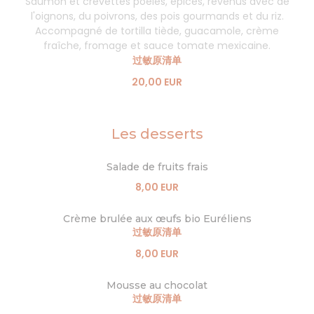
Saumon et crevettes poêlés, épices, revenus avec de
l'oignons, du poivrons, des pois gourmands et du riz.
Accompagné de tortilla tiède, guacamole, crème
fraîche, fromage et sauce tomate mexicaine.
过敏原清单
20,00 EUR
Les desserts
Salade de fruits frais
8,00 EUR
Crème brulée aux œufs bio Euréliens
过敏原清单
8,00 EUR
Mousse au chocolat
过敏原清单