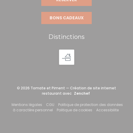
BONS CADEAUX
Distinctions
© 2026 Tomate et Piment — Création de site internet
((ouvre une nouvelle f
restaurant avec
Zenchef
((ouvre une nouvelle fenêtre))
((ouvre une nouvelle fenêtre))
Mentions légales
CGU
Politique de protection des données
((ouvre une nouvelle fenêtre))
((ouvre une nouvelle fe
((ouvre 
à caractère personnel
Politique de cookies
Accessibilite