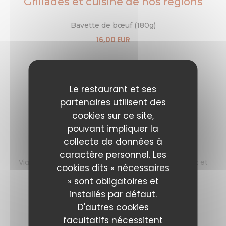
Grillades et cuisine de nos régions
Bavette de bœuf (180g)
16,00 EUR
Entrecôte VBF (300g) nature ou cajun
28,00 EUR
Le restaurant et ses
Andouillette "AAAAA"
partenaires utilisent des
Liste des allergènes
cookies sur ce site,
17,00 EUR
pouvant impliquer la
collecte de données à
Steak tartare (180g)
caractère personnel. Les
Viande de bœuf crue hachée que vous préparerez et
cookies dits « nécessaires
accommoderez à votre goût
» sont obligatoires et
Liste des allergènes
installés par défaut.
17,00 EUR
D'autres cookies
facultatifs nécessitent
Souris d'agneau (environ 400g)