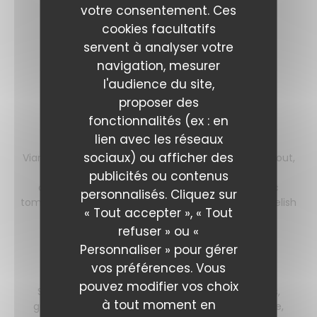
votre consentement. Ces
Cuisson basse température de 12 heures
cookies facultatifs
Liste des allergènes
servent à analyser votre
23,00 EUR
navigation, mesurer
l'audience du site,
proposer des
Les burgers
fonctionnalités (ex : en
lien avec les réseaux
Les cheese burgers
sociaux) ou afficher des
Viande de bœuf hachée VBF ''180 g'' cuite à votre gout,
fromage aux choix " Cheddar, chèvre ou bleu
publicités ou contenus
d'Auvergne", pain burger made in Chartres, avec
personnalisés. Cliquez sur
tomate, oignon, salade, Cheddar, pickles et sauce relish
« Tout accepter », « Tout
Liste des allergènes
refuser » ou «
17,00 EUR
Personnaliser » pour gérer
vos préférences. Vous
Burger Végétarien
pouvez modifier vos choix
Steak de légumes, pain burger made in Chartres,
à tout moment en
guacamole, sauce chimichurri, tapenade, tomate,